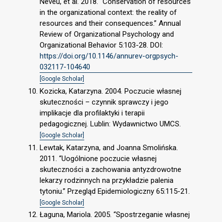
Neveu, et al. 2018. “Conservation of resources
in the organizational context: the reality of
resources and their consequences.” Annual
Review of Organizational Psychology and
Organizational Behavior 5:103-28. DOI:
https://doi.org/10.1146/annurev-orgpsych-
032117-104640
[Google Scholar]
Kozicka, Katarzyna. 2004. Poczucie własnej
skuteczności – czynnik sprawczy i jego
implikacje dla profilaktyki i terapii
pedagogicznej. Lublin: Wydawnictwo UMCS.
[Google Scholar]
Lewtak, Katarzyna, and Joanna Smolińska.
2011. “Uogólnione poczucie własnej
skuteczności a zachowania antyzdrowotne
lekarzy rodzinnych na przykładzie palenia
tytoniu.” Przegląd Epidemiologiczny 65:115-21.
[Google Scholar]
Łaguna, Mariola. 2005. “Spostrzeganie własnej