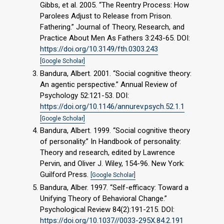
Gibbs, et al. 2005. “The Reentry Process: How
Parolees Adjust to Release from Prison.
Fathering.” Journal of Theory, Research, and
Practice About Men As Fathers 3:243-65. DOI:
https://doi.org/10.3149/fth.0303.243
[Google Scholar]
Bandura, Albert. 2001. “Social cognitive theory:
An agentic perspective.” Annual Review of
Psychology 52:121-53. DOI:
https://doi.org/10.1146/annurev.psych.52.1.1
[Google Scholar]
Bandura, Albert. 1999. “Social cognitive theory
of personality.” In Handbook of personality:
Theory and research, edited by Lawrence
Pervin, and Oliver J. Wiley, 154-96. New York:
Guilford Press.
[Google Scholar]
Bandura, Alber. 1997. “Self-efficacy: Toward a
Unifying Theory of Behavioral Change.”
Psychological Review 84(2):191-215. DOI:
https://doi.org/10.1037//0033-295X.84.2.191