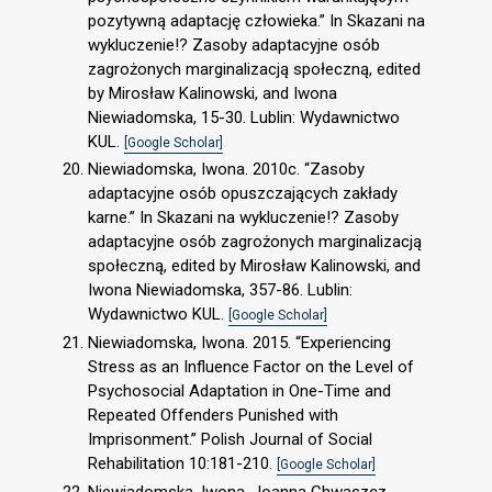
pozytywną adaptację człowieka.” In Skazani na
wykluczenie!? Zasoby adaptacyjne osób
zagrożonych marginalizacją społeczną, edited
by Mirosław Kalinowski, and Iwona
Niewiadomska, 15-30. Lublin: Wydawnictwo
KUL.
[Google Scholar]
Niewiadomska, Iwona. 2010c. “Zasoby
adaptacyjne osób opuszczających zakłady
karne.” In Skazani na wykluczenie!? Zasoby
adaptacyjne osób zagrożonych marginalizacją
społeczną, edited by Mirosław Kalinowski, and
Iwona Niewiadomska, 357-86. Lublin:
Wydawnictwo KUL.
[Google Scholar]
Niewiadomska, Iwona. 2015. “Experiencing
Stress as an Influence Factor on the Level of
Psychosocial Adaptation in One-Time and
Repeated Offenders Punished with
Imprisonment.” Polish Journal of Social
Rehabilitation 10:181-210.
[Google Scholar]
Niewiadomska, Iwona, Joanna Chwaszcz,