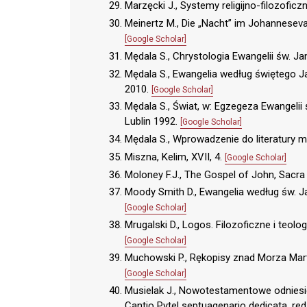
Marzęcki J., Systemy religijno-filozof
Meinertz M., Die „Nacht” im Johanneseva
[Google Scholar]
Mędala S., Chrystologia Ewangelii św. J
Mędala S., Ewangelia według świętego Ja
2010.
[Google Scholar]
Mędala S., Świat, w: Egzegeza Ewangelii 
Lublin 1992.
[Google Scholar]
Mędala S., Wprowadzenie do literatury 
Miszna, Kelim, XVII, 4.
[Google Scholar]
Moloney F.J., The Gospel of John, Sacra P
Moody Smith D., Ewangelia według św. Jan
[Google Scholar]
Mrugalski D., Logos. Filozoficzne i teol
[Google Scholar]
Muchowski P., Rękopisy znad Morza Mar
[Google Scholar]
Musielak J., Nowotestamentowe odniesie
Cantio Pytel septuagenario dedicata, red.