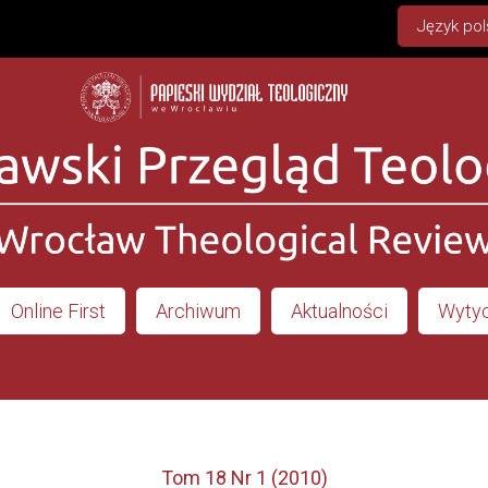
Język pol
Online First
Archiwum
Aktualności
Wytyc
Tom 18 Nr 1 (2010)