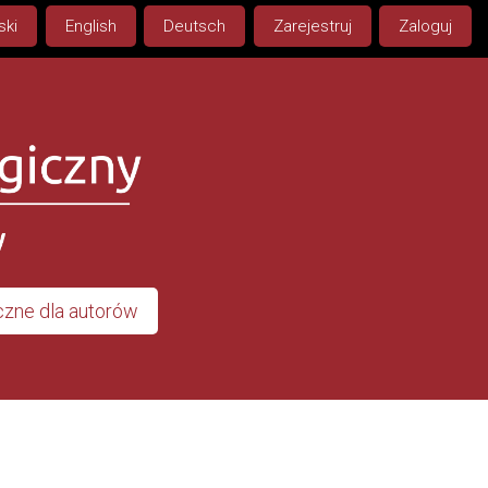
ski
English
Deutsch
Zarejestruj
Zaloguj
zne dla autorów