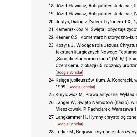
Józef Flawiusz, Antiquitates Judaicae, III,
Józef Flawiusz, Antiquitates Judaicae, IV,
Justyn, Dialog z Żydem Tryfonem. LXI, 1; 
Kameraz-Kos N., Święta i obyczaje żyd
Keener C.S., Komentarz historyczno-k
Kozyra J., Wiodąca rola Jezusa Chrystus
tekstach liturgicznych Nowego Testamen
„Sanctificetur nomen tuum” (Mt 6,9): 
Czerskiemu z okazji 65. rocznicy urodzi
[Google Scholar]
Księga jubileuszów, tłum. A. Kondracki,
1999.
[Google Scholar]
Kuryłowicz M., Prawa antyczne. Wykład z 
Langer W., Święto Namiotów (hasło), w: Pr
Mieszkowski, P. Pachciarek, Warszawa 1
Langkammer H., Hymny chrystologiczne 
[Google Scholar]
Lurker M., Bogowie i symbole starożytn