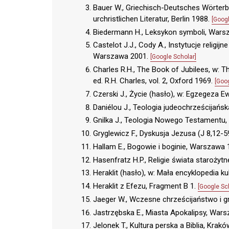
Bauer W., Griechisch-Deutsches Wörterb
urchristlichen Literatur, Berlin 1988.
[Googl
Biedermann H., Leksykon symboli, War
Castelot J.J., Cody A., Instytucje religijne
Warszawa 2001.
[Google Scholar]
Charles R.H., The Book of Jubilees, w: 
ed. R.H. Charles, vol. 2, Oxford 1969.
[Goo
Czerski J., Życie (hasło), w: Egzegeza Ew
Daniélou J., Teologia judeochrześcijańs
Gnilka J., Teologia Nowego Testamentu
Gryglewicz F., Dyskusja Jezusa (J 8,12-5
Hallam E., Bogowie i boginie, Warszawa
Hasenfratz H.P., Religie świata staroży
Heraklit (hasło), w: Mała encyklopedia k
Heraklit z Efezu, Fragment B 1.
[Google Sc
Jaeger W., Wczesne chrześcijaństwo i g
Jastrzębska E., Miasta Apokalipsy, War
Jelonek T., Kultura perska a Biblia, Krak