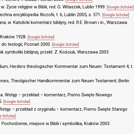
: Życie religijne w Biblii, red. G. Witaszek, Lublin 1999.
[Google Scholar]
hna encyklopedia filozofii, t. 6, Lublin 2005, s. 571.
[Google Scholar]
a, w: Katolicki komentarz biblijny, red. R.E. Brown i in., Warszawa
i, Kraków 1928.
[Google Scholar]
 do teologii, Poznań 2000.
[Google Scholar]
nik symboliki biblijnej, przekł. Z. Kościuk, Warszawa 2003.
ium, Herders theologischer Kommentar zum Neuen. Testament 4, t.
annes, Theolgischer Handkommentar zum Neuen Testament, Berlin
ana. Wstęp – przekład – komentarz, Pismo Święte Nowego
5.
[Google Scholar]
. Wstęp − przekład z oryginału − komentarz, Pismo Święte Starego
e Scholar]
. Pochodzenie, miejsce w Biblii i symbolika, Kraków 2003.