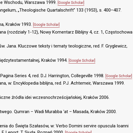
iczne Wschodu, Warszawa 1999.
[Google Scholar]
ngelium, „Theologische Quartalschrift” 133 (1953), s. 400–407.
ana, Kraków 1993.
[Google Scholar]
na (rozdziały 1-12), Nowy Komentarz Biblijny 4, cz. 1, Częstochowa
św. Jana. Kluczowe teksty i tematy teologiczne, red. F. Gryglewicz,
międzytestamentalnej, Kraków 1994.
[Google Scholar]
agina Series 4, red. D.J. Harrington, Collegeville 1998.
[Google Scholar]
a, w: Encyklopedia biblijna, red. P.J. Achtemeir, Warszawa 1999.
ogiczne źródła idei wczesnochrześcijańskiej, Kraków 2006.
twego. Qumran – Wadi Murabba ‛at – Masada, Kraków 2000.
nia do Święta Szałasów, w: Verbo Domini servire opuscula Ioanni
 F. Lenort, T. Siuda, Poznań 2000.
[Google Scholar]