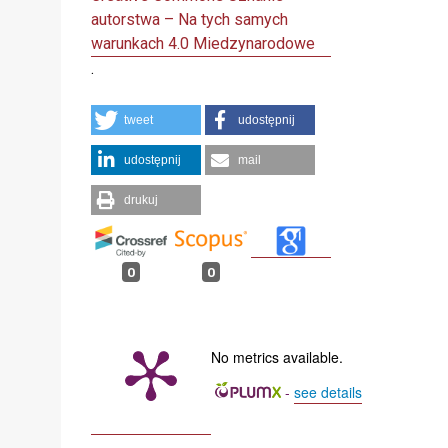
autorstwa – Na tych samych
warunkach 4.0 Miedzynarodowe
.
tweet
udostępnij
udostępnij
mail
drukuj
0
0
No metrics available.
-
see details