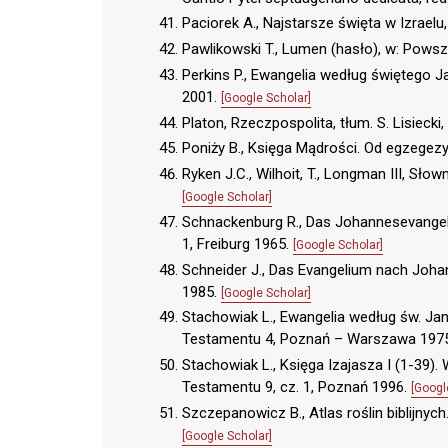
Paciorek A., Najstarsze święta w Izraelu, w
Pawlikowski T., Lumen (hasło), w: Powszec
Perkins P., Ewangelia według świętego Jan
2001.
[Google Scholar]
Platon, Rzeczpospolita, tłum. S. Lisieck
Poniży B., Księga Mądrości. Od egzegezy
Ryken J.C., Wilhoit, T., Longman III, Słow
[Google Scholar]
Schnackenburg R., Das Johannesevangel
1, Freiburg 1965.
[Google Scholar]
Schneider J., Das Evangelium nach Joh
1985.
[Google Scholar]
Stachowiak L., Ewangelia według św. J
Testamentu 4, Poznań – Warszawa 197
Stachowiak L., Księga Izajasza I (1-39)
Testamentu 9, cz. 1, Poznań 1996.
[Googl
Szczepanowicz B., Atlas roślin biblijnych
[Google Scholar]