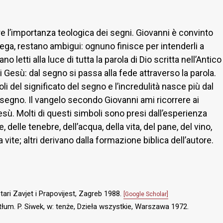
 l’importanza teologica dei segni. Giovanni è convinto
piega, restano ambigui: ognuno finisce per intenderli a
letti alla luce di tutta la parola di Dio scritta nell’Antico
i Gesù: dal segno si passa alla fede attraverso la parola.
li del significato del segno e l’incredulità nasce più dal
del segno. Il vangelo secondo Giovanni ami ricorrere ai
sù. Molti di questi simboli sono presi dall’esperienza
 delle tenebre, dell’acqua, della vita, del pane, del vino,
la vite; altri derivano dalla formazione biblica dell’autore.
Stari Zavjet i Prapovijest, Zagreb 1988.
[Google Scholar]
, tłum. P. Siwek, w: tenże, Dzieła wszystkie, Warszawa 1972.