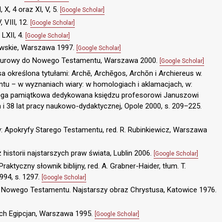
 X, 4 oraz XI, V, 5.
[Google Scholar]
 VIII, 12.
[Google Scholar]
LXII, 4.
[Google Scholar]
owskie, Warszawa 1997.
[Google Scholar]
ulturowy do Nowego Testamentu, Warszawa 2000.
[Google Scholar]
a określona tytułami: Archē, Archēgos, Archōn i Archiereus w.
tu – w wyznaniach wiary: w homologiach i aklamacjach, w:
księga pamiątkowa dedykowana księdzu profesorowi Januszowi
n i 38 lat pracy naukowo-dydaktycznej, Opole 2000, s. 209–225.
 w: Apokryfy Starego Testamentu, red. R. Rubinkiewicz, Warszawa
historii najstarszych praw świata, Lublin 2006.
[Google Scholar]
aktyczny słownik biblijny, red. A. Grabner-Haider, tłum. T.
994, s. 1297.
[Google Scholar]
Nowego Testamentu. Najstarszy obraz Chrystusa, Katowice 1976.
ych Egipcjan, Warszawa 1995.
[Google Scholar]