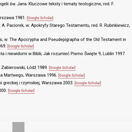
lii św. Jana. Kluczowe teksty i tematy teologiczne, red. F.
 Warszawa 1981.
[Google Scholar]
A. Paciorek, w: Apokryfy Starego Testamentu, red. R. Rubinkiewicz,
s, w: The Apocrypha and Pseudepigrapha of the Old Testament in
1969.
[Google Scholar]
ota i niewidomi w Biblii, Jak rozumieć Pismo Święte 9, Lublin 1997.
J. Zabierowski, Łódź 1989.
[Google Scholar]
za Martwego, Warszawa 1996.
[Google Scholar]
ii greckiej i rzymskiej, Warszawa 2003.
[Google Scholar]
2000.
[Google Scholar]