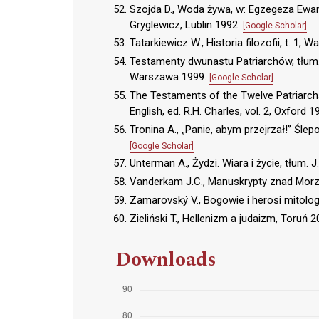
Szojda D., Woda żywa, w: Egzegeza Ewange
Gryglewicz, Lublin 1992.
[Google Scholar]
Tatarkiewicz W., Historia filozofii, t. 1,
Testamenty dwunastu Patriarchów, tłum. 
Warszawa 1999.
[Google Scholar]
The Testaments of the Twelve Patriarch
English, ed. R.H. Charles, vol. 2, Oxford 
Tronina A., „Panie, abym przejrzał!” Ślep
[Google Scholar]
Unterman A., Żydzi. Wiara i życie, tłum. 
Vanderkam J.C., Manuskrypty znad Mor
Zamarovský V., Bogowie i herosi mitolog
Zieliński T., Hellenizm a judaizm, Toruń 
Downloads