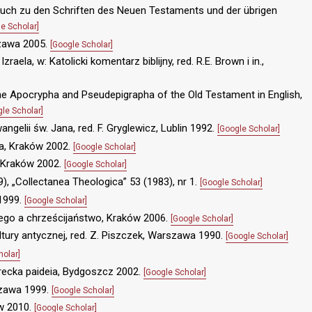
uch zu den Schriften des Neuen Testaments und der übrigen
e Scholar]
szawa 2005.
[Google Scholar]
 Izraela, w: Katolicki komentarz biblijny, red. R.E. Brown i in.,
The Apocrypha and Pseudepigrapha of the Old Testament in English,
gle Scholar]
angelii św. Jana, red. F. Gryglewicz, Lublin 1992.
[Google Scholar]
ka, Kraków 2002.
[Google Scholar]
, Kraków 2002.
[Google Scholar]
9), „Collectanea Theologica” 53 (1983), nr 1.
[Google Scholar]
 1999.
[Google Scholar]
tnego a chrześcijaństwo, Kraków 2006.
[Google Scholar]
ultury antycznej, red. Z. Piszczek, Warszawa 1990.
[Google Scholar]
holar]
recka paideia, Bydgoszcz 2002.
[Google Scholar]
szawa 1999.
[Google Scholar]
ów 2010.
[Google Scholar]