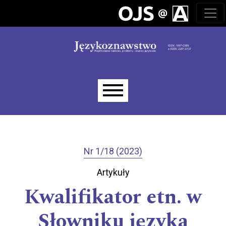
Przejdź do głównego menu
Przejdź do sekcji głównej
Przejdź do stopki
Main menu
Nr 1/18 (2023)
Artykuły
Kwalifikator etn. w
Słowniku języka