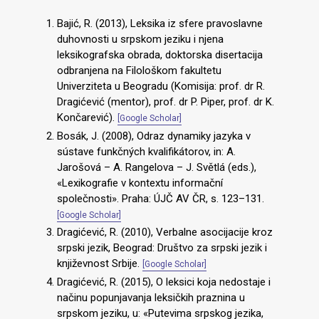
Bajić, R. (2013), Leksika iz sfere pravoslavne
duhovnosti u srpskom jeziku i njena
leksikografska obrada, doktorska disertacija
odbranjena na Filološkom fakultetu
Univerziteta u Beogradu (Komisija: prof. dr R.
Dragićević (mentor), prof. dr P. Piper, prof. dr K.
Končarević).
[Google Scholar]
Bosák, Ј. (2008), Odraz dynamiky jazyka v
sústave funkčných kvalifikátorov, in: A.
Jarošová – A. Rangelova – J. Světlá (eds.),
«Lexikografie v kontextu informační
společnosti». Praha: ÚJČ AV ČR, s. 123–131.
[Google Scholar]
Dragićević, R. (2010), Verbalne asocijacije kroz
srpski jezik, Beograd: Društvo za srpski jezik i
književnost Srbije.
[Google Scholar]
Dragićević, R. (2015), O leksici koja nedostaje i
načinu popunjavanja leksičkih praznina u
srpskom jeziku, u: «Putevima srpskog jezika,