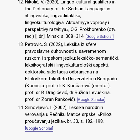
Nikolić, V. (2020), Linguo-cultural qualifiers in
the Dictionary of the Serbian Language, in:
«Lingvistika, lingvodidaktika,
lingvokul'turologiya: Aktual'nyye voprosy i
perspektivy razvitiya», O.G. Prokhorenko (otv.
red.) [i dr.], Minsk: s. 308–314.
[Google Scholar]
Petrović, S. (2022), Leksika iz sfere
pravoslavne duhovnosti u savremenom
ruskom i srpskom jeziku: leksičko-semantički,
leksikografski i lingvokulturološki aspekti,
doktorska sidertacija odbranjena na
Filološkom fakultetu Univerziteta u Beogradu
(Komisija: prof. dr K. Končarević (mentor),
prof. dr R. Dragićević, dr Ružica Levuškina,
prof. dr Zoran Ranković).
[Google Scholar]
Simovljević, I. (2002), Leksika narodnih
verovanja u Rečniku Matice srpske, «Prilozi
proučavanju jezika», br. 33, s. 182–198.
[Google Scholar]