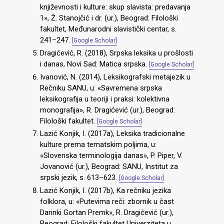
književnosti i kulture: skup slavista: predavanja
1», Ž. Stanojčić i dr. (ur.), Beograd: Filološki
fakultet, Međunarodni slavistički centar, s.
241–247.
[Google Scholar]
Dragićević, R. (2018), Srpska leksika u prošlosti
i danas, Novi Sad: Matica srpska.
[Google Scholar]
Ivanović, N. (2014), Leksikografski metajezik u
Rečniku SANU, u: «Savremena srpska
leksikografija u teoriji i praksi: kolektivna
monografija», R. Dragićević (ur.), Beograd:
Filološki fakultet.
[Google Scholar]
Lazić Konjik, I. (2017a), Leksika tradicionalne
kulture prema tematskim poljima, u:
«Slovenska terminologija danas», P. Piper, V.
Jovanović (ur.), Beograd: SANU, Institut za
srpski jezik, s. 613–623.
[Google Scholar]
Lazić Konjik, I. (2017b), Ka rečniku jezika
folklora, u: «Putevima reči: zbornik u čast
Darinki Gortan Premk», R. Dragićević (ur.),
Beograd: Filološki fakultet Univerziteta u