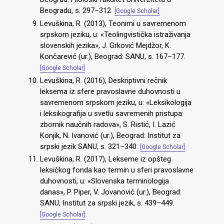
Beogradu, s. 297–312.
[Google Scholar]
Levuškina, R. (2013), Teonimi u savremenom
srpskom jeziku, u: «Teolingvistička istraživanja
slovenskih jezika», J. Grković Mejdžor, K.
Končarević (ur.), Beograd: SANU, s. 167–177.
[Google Scholar]
Levuškina, R. (2016), Deskriptivni rečnik
leksema iz sfere pravoslavne duhovnosti u
savremenom srpskom jeziku, u: «Leksikologija
i leksikografija u svetlu savremenih pristupa:
zbornik naučnih radova», S. Ristić, I. Lazić
Konjik, N. Ivanović (ur.), Beograd: Institut za
srpski jezik SANU, s. 321–340.
[Google Scholar]
Levuškina, R. (2017), Lekseme iz opšteg
leksičkog fonda kao termin u sferi pravoslavne
duhovnosti, u: «Slovenska terminologija
danas», P. Piper, V. Jovanović (ur.), Beograd:
SANU, Institut za srpski jezik, s. 439–449.
[Google Scholar]