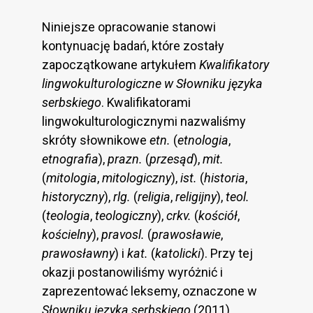
Niniejsze opracowanie stanowi
kontynuację badań, które zostały
zapoczątkowane artykułem
Kwalifikatory
lingwokulturologiczne w Słowniku języka
serbskiego
. Kwalifikatorami
lingwokulturologicznymi nazwaliśmy
skróty słownikowe
etn.
(
etnologia
,
etnografia
),
prazn.
(
przesąd
),
mit.
(
mitologia
,
mitologiczny
),
ist.
(
historia
,
historyczny
),
rlg.
(
religia
,
religijny
),
teol.
(
teologia
,
teologiczny
),
crkv.
(
kościół
,
kościelny
),
pravosl.
(
prawosławie
,
prawosławny
) i
kat.
(
katolicki
). Przy tej
okazji postanowiliśmy wyróżnić i
zaprezentować leksemy, oznaczone w
Słowniku języka serbskiego
(2011)