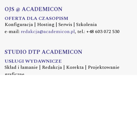
OJS @ ACADEMICON
OFERTA DLA CZASOPISM
Konfiguracja | Hosting | Serwis | Szkolenia
e-mail:
redakcja@academicon.pl
, tel.: +48 603 072 530
STUDIO DTP ACADEMICON
USŁUGI WYDAWNICZE
Skład i łamanie | Redakcja | Korekta | Projektowanie
graficzne
e-mail:
dtp@academicon.pl
, tel.: +48 603 072 530