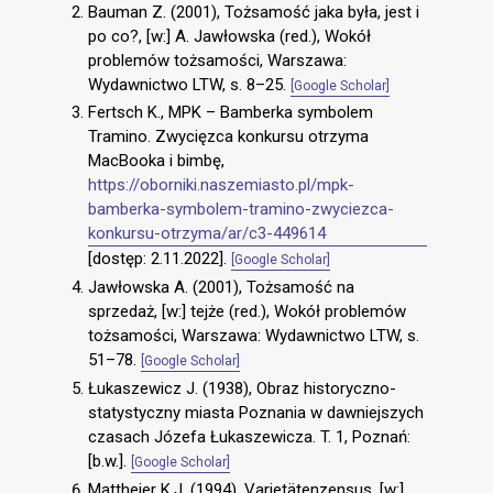
Bauman Z. (2001), Tożsamość jaka była, jest i
po co?, [w:] A. Jawłowska (red.), Wokół
problemów tożsamości, Warszawa:
Wydawnictwo LTW, s. 8–25.
[Google Scholar]
Fertsch K., MPK – Bamberka symbolem
Tramino. Zwycięzca konkursu otrzyma
MacBooka i bimbę,
https://oborniki.naszemiasto.pl/mpk-
bamberka-symbolem-tramino-zwyciezca-
konkursu-otrzyma/ar/c3-449614
[dostęp: 2.11.2022].
[Google Scholar]
Jawłowska A. (2001), Tożsamość na
sprzedaż, [w:] tejże (red.), Wokół problemów
tożsamości, Warszawa: Wydawnictwo LTW, s.
51–78.
[Google Scholar]
Łukaszewicz J. (1938), Obraz historyczno-
statystyczny miasta Poznania w dawniejszych
czasach Józefa Łukaszewicza. T. 1, Poznań:
[b.w.].
[Google Scholar]
Mattheier K.J. (1994), Varietätenzensus, [w:]