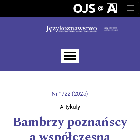
Przejdź do głównego menu
Przejdź do sekcji głównej
Przejdź do stopki
Main menu
Nr 1/22 (2025)
Artykuły
Bambrzy poznańscy
a współczesna