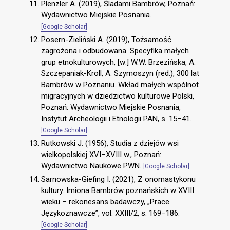
Plenzler A. (2019), Śladami Bambrów, Poznań:
Wydawnictwo Miejskie Posnania.
[Google Scholar]
Posern-Zieliński A. (2019), Tożsamość
zagrożona i odbudowana. Specyfika małych
grup etnokulturowych, [w:] W.W. Brzezińska, A.
Szczepaniak-Kroll, A. Szymoszyn (red.), 300 lat
Bambrów w Poznaniu. Wkład małych wspólnot
migracyjnych w dziedzictwo kulturowe Polski,
Poznań: Wydawnictwo Miejskie Posnania,
Instytut Archeologii i Etnologii PAN, s. 15–41.
[Google Scholar]
Rutkowski J. (1956), Studia z dziejów wsi
wielkopolskiej XVI–XVIII w., Poznań:
Wydawnictwo Naukowe PWN.
[Google Scholar]
Sarnowska-Giefing I. (2021), Z onomastykonu
kultury. Imiona Bambrów poznańskich w XVIII
wieku – rekonesans badawczy, „Prace
Językoznawcze”, vol. XXIII/2, s. 169–186.
[Google Scholar]