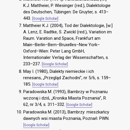
K.J. Mattheier, P. Wiesinger (red.), Dialektologie
des Deutschen, Tübingen: De Gruyter, s. 413–
443.
[Google Scholar]
Mattheier K.J. (2004), Tod der Dialektologie, [w:]
A. Lenz, E. Radtke, S. Zwickl (red.), Variation im
Raum. Varation and Space, Frankfurt am
Main–Berlin–Bern–Bruxelles–New York–
Oxford–Wien: Peter Lang GmbH,
Internationaler Verlag der Wissenschaften, s.
233–237.
[Google Scholar]
May I. (1980), Dialekty niemieckie i ich
renesans, „Przegląd Zachodni”, nr 5/6, s. 159–
185.
[Google Scholar]
Paradowska M. (1993), Bambrzy w Poznaniu
wczoraj i dziś, „Kronika Miasta Poznania”, R.
62, nr 3/4, s. 311–332.
[Google Scholar]
Paradowska M. (2013), Bambrzy: mieszkańcy
dawnych wsi miasta Poznania, Poznań: PWN.
[Google Scholar]