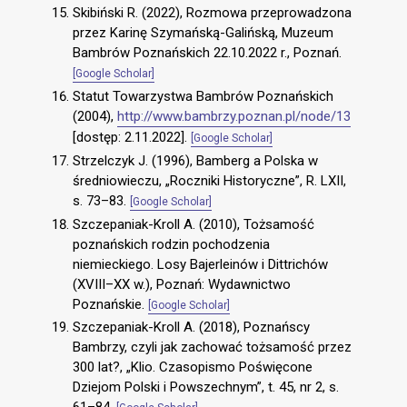
Skibiński R. (2022), Rozmowa przeprowadzona
przez Karinę Szymańską-Galińską, Muzeum
Bambrów Poznańskich 22.10.2022 r., Poznań.
[Google Scholar]
Statut Towarzystwa Bambrów Poznańskich
(2004),
http://www.bambrzy.poznan.pl/node/13
[dostęp: 2.11.2022].
[Google Scholar]
Strzelczyk J. (1996), Bamberg a Polska w
średniowieczu, „Roczniki Historyczne”, R. LXII,
s. 73–83.
[Google Scholar]
Szczepaniak-Kroll A. (2010), Tożsamość
poznańskich rodzin pochodzenia
niemieckiego. Losy Bajerleinów i Dittrichów
(XVIII–XX w.), Poznań: Wydawnictwo
Poznańskie.
[Google Scholar]
Szczepaniak-Kroll A. (2018), Poznańscy
Bambrzy, czyli jak zachować tożsamość przez
300 lat?, „Klio. Czasopismo Poświęcone
Dziejom Polski i Powszechnym”, t. 45, nr 2, s.