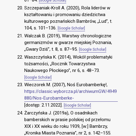
61–84.
[Google Scholar]
Szczepaniak-Kroll A. (2020), Rola liderów w
kształtowaniu i promowaniu dziedzictwa
kulturowego poznańskich Bambrów, „Lud”, t.
104, s. 101–136.
[Google Scholar]
Walczak B. (2019), Warstwy chronologiczne
germanizmów w gwarze miejskiej Poznania,
„Gwary Dziś”, t. 8, s. 87–95.
[Google Scholar]
Waszczyńska K. (2014), Wokół problematyki
tożsamości, „Rocznik Towarzystwa
Naukowego Płockiego”, nr 6, s. 48–73.
[Google Scholar]
Wieczorek M. (2007), Noś Eurobamberkę!,
https://classic.wyborcza.pl/archiwumGW/4949
880/Nos-Eurobamberke-
[dostęp: 2.11.2022].
[Google Scholar]
Żarczyńska J. (2019a), O osadnikach
bamberskich w prasie polskiej od przełomu
XIX i XX wieku do roku 1939, [w:] Bambrzy,
„Kronika Miasta Poznania”, nr 2, s. 142–155.