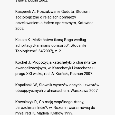
świata, Lublin 2002.
Kasperek A., Poszukiwanie Godota. Studium
socjologiczne o relacjach pomiędzy
oczekiwaniem a ładem społecznym, Katowice
2002.
Klauza K., Małżeństwo ikoną Boga według
adhortacji „Familiaris consortio”, „Roczniki
Teologiczne” 54(2007), z. 2.
Kochel J., Propozycja katechetyki o charakterze
ewangelizacyjnym, w: Katechetyk i katecheza u
progu XXI wieku, red. A. Kiciński, Poznań 2007.
Kopaliński W., Słownik wyrazów obcych i zwrotów
obcojęzycznych z almanachem, Warszawa 2007.
Kowalczyk D., Co mają wspólnego Ateny,
Jerozolima i Indie?, w: Rozum i wiara mówią do
mnie, red. K. Mądela, Kraków 1999.