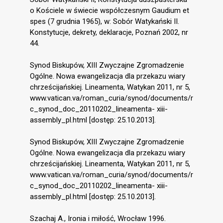
o Kościele w świecie współczesnym Gaudium et
spes (7 grudnia 1965), w: Sobór Watykański II.
Konstytucje, dekrety, deklaracje, Poznań 2002, nr
44.
Synod Biskupów, XIII Zwyczajne Zgromadzenie
Ogólne. Nowa ewangelizacja dla przekazu wiary
chrześcijańskiej. Lineamenta, Watykan 2011, nr 5,
www.vatican.va/roman_curia/synod/documents/r
c_synod_doc_20110202_lineamenta- xiii-
assembly_pl.html [dostęp: 25.10.2013].
Synod Biskupów, XIII Zwyczajne Zgromadzenie
Ogólne. Nowa ewangelizacja dla przekazu wiary
chrześcijańskiej. Lineamenta, Watykan 2011, nr 5,
www.vatican.va/roman_curia/synod/documents/r
c_synod_doc_20110202_lineamenta- xiii-
assembly_pl.html [dostęp: 25.10.2013].
Szachaj A., Ironia i miłość, Wrocław 1996.