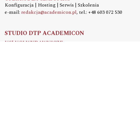
Konfiguracja | Hosting | Serwis | Szkolenia
e-mail:
redakcja@academicon.pl
, tel.: +48 603 072 530
STUDIO DTP ACADEMICON
USŁUGI WYDAWNICZE
Skład i łamanie | Redakcja | Korekta | Projektowanie
graficzne
e-mail:
dtp@academicon.pl
, tel.: +48 603 072 530