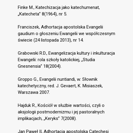
Finke M., Katechizacja jako katechumenat,
„Katecheta” 8(1964), nr 5.
Franciszek, Adhortacja apostolska Evangelii
gaudium o głoszeniu Ewangelii we współczesnym
świecie (24 listopada 2013), nr 14.
Grabowski R.D., Ewangelizacja kultury i inkulturacja
Ewangelii: rola szkoły katolickiej, „Studia
Gnesnensia” 18(2004).
Groppo G., Evangelii nuntiandi, w: Słownik
katechetyczny, red. J. Gevaert, K. Misiaszek,
Warszawa 2007.
Hajduk R., Kościół w służbie wartości, czyli o
aksjologii postmodernizmu i jej pastoralnych
implikacjach, „Keryks” 7(2008).
Jan Paweł II, Adhortacja apostolska Catechesi