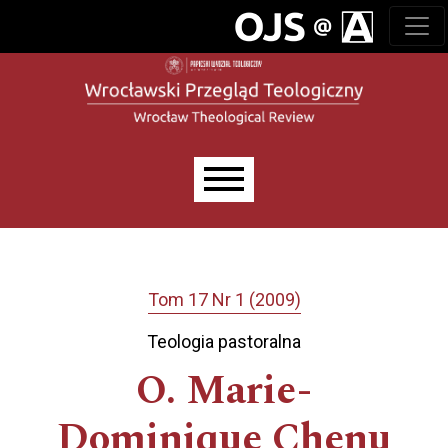
Przejdź do głównego menu
Przejdź do sekcji głównej
Przejdź do stopki
Main menu
Tom 17 Nr 1 (2009)
Teologia pastoralna
O. Marie-
Dominique Chenu