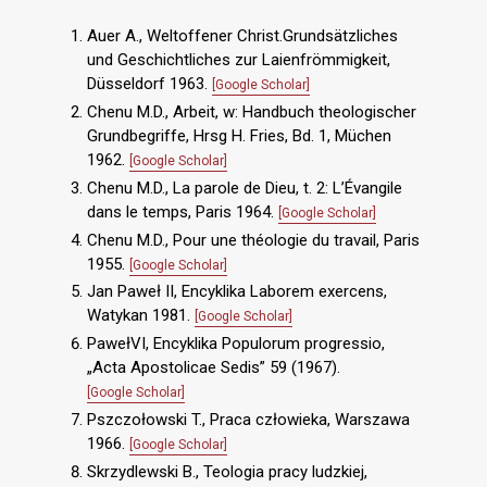
Auer A., Weltoffener Christ.Grundsätzliches
und Geschichtliches zur Laienfrömmigkeit,
Düsseldorf 1963.
[Google Scholar]
Chenu M.D., Arbeit, w: Handbuch theologischer
Grundbegriffe, Hrsg H. Fries, Bd. 1, Müchen
1962.
[Google Scholar]
Chenu M.D., La parole de Dieu, t. 2: L’Évangile
dans le temps, Paris 1964.
[Google Scholar]
Chenu M.D., Pour une théologie du travail, Paris
1955.
[Google Scholar]
Jan Paweł II, Encyklika Laborem exercens,
Watykan 1981.
[Google Scholar]
PawełVI, Encyklika Populorum progressio,
„Acta Apostolicae Sedis” 59 (1967).
[Google Scholar]
Pszczołowski T., Praca człowieka, Warszawa
1966.
[Google Scholar]
Skrzydlewski B., Teologia pracy ludzkiej,