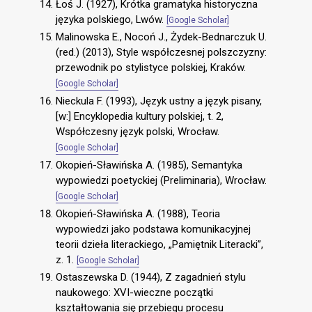
Łoś J. (1927), Krótka gramatyka historyczna
języka polskiego, Lwów.
[Google Scholar]
Malinowska E., Nocoń J., Żydek-Bednarczuk U.
(red.) (2013), Style współczesnej polszczyzny:
przewodnik po stylistyce polskiej, Kraków.
[Google Scholar]
Nieckula F. (1993), Język ustny a język pisany,
[w:] Encyklopedia kultury polskiej, t. 2,
Współczesny język polski, Wrocław.
[Google Scholar]
Okopień-Sławińska A. (1985), Semantyka
wypowiedzi poetyckiej (Preliminaria), Wrocław.
[Google Scholar]
Okopień-Sławińska A. (1988), Teoria
wypowiedzi jako podstawa komunikacyjnej
teorii dzieła literackiego, „Pamiętnik Literacki”,
z. 1.
[Google Scholar]
Ostaszewska D. (1944), Z zagadnień stylu
naukowego: XVI-wieczne początki
kształtowania się przebiegu procesu