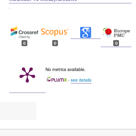
.
0
0
0
No metrics available.
-
see details