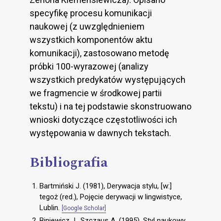
specyfikę procesu komunikacji
naukowej (z uwzględnieniem
wszystkich komponentów aktu
komunikacji), zastosowano metodę
próbki 100-wyrazowej (analizy
wszystkich predykatów występujących
we fragmencie w środkowej partii
tekstu) i na tej podstawie skonstruowano
wnioski dotyczące częstotliwości ich
występowania w dawnych tekstach.
Bibliografia
Bartmiński J. (1981), Derywacja stylu, [w:]
tegoż (red.), Pojęcie derywacji w lingwistyce,
Lublin.
[Google Scholar]
Biniewicz J., Szczaus A. (1995), Styl naukowy,