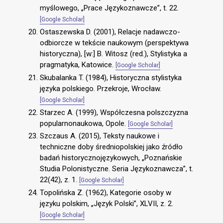
myślowego, „Prace Językoznawcze”, t. 22.
[Google Scholar]
Ostaszewska D. (2001), Relacje nadawczo-
odbiorcze w tekście naukowym (perspektywa
historyczna), [w:] B. Witosz (red.), Stylistyka a
pragmatyka, Katowice.
[Google Scholar]
Skubalanka T. (1984), Historyczna stylistyka
języka polskiego. Przekroje, Wrocław.
[Google Scholar]
Starzec A. (1999), Współczesna polszczyzna
popularnonaukowa, Opole.
[Google Scholar]
Szczaus A. (2015), Teksty naukowe i
techniczne doby średniopolskiej jako źródło
badań historycznojęzykowych, „Poznańskie
Studia Polonistyczne. Seria Językoznawcza”, t.
22(42), z. 1.
[Google Scholar]
Topolińska Z. (1962), Kategorie osoby w
języku polskim, „Język Polski”, XLVII, z. 2.
[Google Scholar]