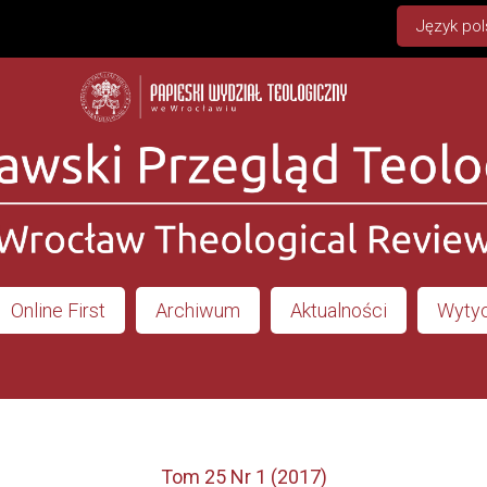
Język pol
Online First
Archiwum
Aktualności
Wytyc
Tom 25 Nr 1 (2017)