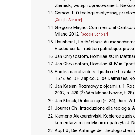
Ziernicki, wstęp i opracowanie L. Nieści
Gerson J., O teologii mistycznej, przeł
[Google Scholar]
Gregorio Magno, Commento al Cantico dei 
Milano 2012.
[Google Scholar]
Hausherr I., La théologie du monachisme
Études sur la Tradition patristique, praca
Jan Chryzostom, Homiliae XC in Mattha
Jan Chryzostom, Homiliae XLIV in Epos
Fontes narrativi de s. Ignatio de Loyola e
1577, ed. D.F. Zapico, C. de Dalmases, 
Jan Kasjan, Rozmowy z ojcami, t. 1: Roz
2007, s. 420 (Źródła Monastyczne, t. 28)
Jan Klimak, Drabina raju (6, 24), tłum. W
Journet Ch., Introduzione alla teologia, 
Klemens Aleksandryjski, Kobierce zapisk
komentarzem i indeksami opatrzyła J. N
Köpf U., Die Anfange der theologischen 