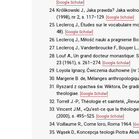
[Google Scholar]
Królikowski J., Jaka prawda? Jaka woln
(1998), nr 2, s. 117–129.
[Google Scholar]
Leclercq J., Études sur le vocabulaire 
48).
[Google Scholar]
Leclercq J., Miłość nauki a pragnienie 
Leclercq J., Vandenbroucke F., Bouyer L.,
Louf A., Un grand docteur monastique: S
23 (1961), s. 261–274.
[Google Scholar]
Loyola Ignacy, Ćwiczenia duchowne (nr 3
Margerie B. de, Mélanges anthropologiqu
Ryszard z opactwa św. Wiktora, De grad
theologiae.
[Google Scholar]
Torrell J.-P., Théologie et sainteté, „Re
Vincent J.M., «Qu’est-ce que la théologie
(2000), s. 495–525.
[Google Scholar]
Voillaume R., Come loro, Roma 1964.
[Go
Wąsek D., Koncepcja teologii Piotra Abe