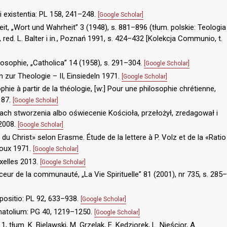
 existentia: PL 158, 241–248.
[Google Scholar]
eit, „Wort und Wahrheit” 3 (1948), s. 881–896 (tłum. polskie: Teologia
, red. L. Balter i in., Poznań 1991, s. 424–432 [Kolekcja Communio, t.
losophie, „Catholica” 14 (1958), s. 291–304.
[Google Scholar]
 zur Theologie – II, Einsiedeln 1971.
[Google Scholar]
hie à partir de la théologie, [w:] Pour une philosophie chrétienne,
187.
[Google Scholar]
ach stworzenia albo oświecenie Kościoła, przełożył, zredagował i
2008.
[Google Scholar]
du Christ» selon Erasme. Étude de la lettere à P. Volz et de la «Ratio
loux 1971.
[Google Scholar]
uxelles 2013.
[Google Scholar]
ceur de la communauté, „La Vie Spirituelle” 81 (2001), nr 735, s. 285–
positio: PL 92, 633–938.
[Google Scholar]
Anatolium: PG 40, 1219–1250.
[Google Scholar]
 tłum. K. Bielawski, M. Grzelak, E. Kędziorek, L. Nieścior, A.