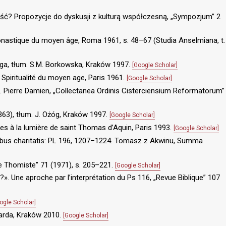
ość? Propozycje do dyskusji z kulturą współczesną, „Sympozjum” 2
monastique du moyen âge, Roma 1961, s. 48–67 (Studia Anselmiana, t.
Boga, tłum. S.M. Borkowska, Kraków 1997.
[Google Scholar]
 Spiritualité du moyen age, Paris 1961.
[Google Scholar]
. Pierre Damien, „Collectanea Ordinis Cisterciensium Reformatorum”
63), tłum. J. Ożóg, Kraków 1997.
[Google Scholar]
es à la lumière de saint Thomas d’Aquin, Paris 1993.
[Google Scholar]
ibus charitatis: PL 196, 1207–1224. Tomasz z Akwinu, Summa
vue Thomiste” 71 (1971), s. 205–221.
[Google Scholar]
?». Une aproche par l’interprétation du Ps 116, „Revue Biblique” 107
ogle Scholar]
larda, Kraków 2010.
[Google Scholar]