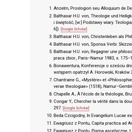
Anzelm, Proslogion seu Alloquium de Dei
Balthasar H.U. von, Theologie und Heiligk
i świętość, [w:] Podstawy wiary. Teologia
6]).
[Google Scholar]
Balthasar H.U. von, Christenleben als Phi
Balthasar H.U. von, Sponsa Verbi. Skizzen
Balthasar H.U. von, Regagner une philosop
praca zbior., Paris–Namur 1983, s. 175–
Bonawentura, Konferencje o sześciu dni
wstępem opatrzył A. Horowski, Kraków 
Chantraine G., «Mystère» et «Philosophie 
verae theologiae» (1518), Namur–Gemb
Chapelle A., À l’école de la théologie, Br
Congar Y., Chercher la vérité dans la dou
297.
[Google Scholar]
Beda Czcigodny, In Evangelium Lucae ex
Ewagriusz z Pontu, Capita practica ad 
Ewagriusz z Pontu, Pisma ascetyczne, t. 1,