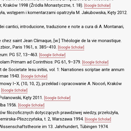
or, Kraków 1998 (Źródła Monastyczne, t. 18).
[Google Scholar]
ożyła, wstępem i komentarzami opatrzyła M. Jakubowska, Kęty 2012.
cantici, introducione, traduzione e note a cura di A. Montanari,
 chez saint Jean Climaque, [w:] Théologie de la vie monastique.
 zbior., Paris 1961, s. 385–410.
[Google Scholar]
eum: PG 57, 13–463.
[Google Scholar]
tolam Primam ad Corinthios: PG 61, 9–379.
[Google Scholar]
t de Societate Iesu initiis, vol. 1: Narrationes scriptae ante annum
Romae 1943.
[Google Scholar]
mowy I–X, (10, 10, 2), przekład i opracowanie A. Nocoń, Kraków
.
[Google Scholar]
. Polanowski, Kęty 2011.
[Google Scholar]
Alba 1956.
[Google Scholar]
ów filozoficznych dotyczących prawdziwej wiedzy, przełożyła,
iemirska-Pliszczyńska, t. 2, Warszawa 1994.
[Google Scholar]
Wissenschaftstheorie im 13. Jahrhundert, Tübingen 1974.