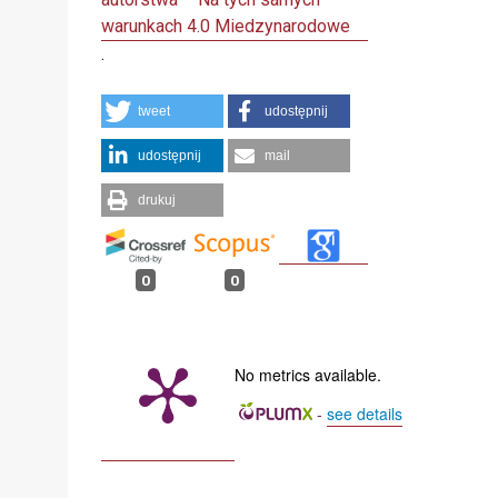
warunkach 4.0 Miedzynarodowe
.
tweet
udostępnij
udostępnij
mail
drukuj
0
0
No metrics available.
-
see details