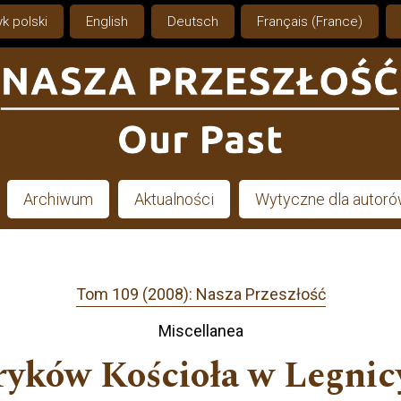
k polski
English
Deutsch
Français (France)
Archiwum
Aktualności
Wytyczne dla autor
Tom 109 (2008): Nasza Przeszłość
Miscellanea
ryków Kościoła w Legnicy