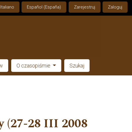
Italiano
Español (España)
Zarejestruj
Zaloguj
ów
O czasopiśmie
Szukaj
 (27-28 III 2008