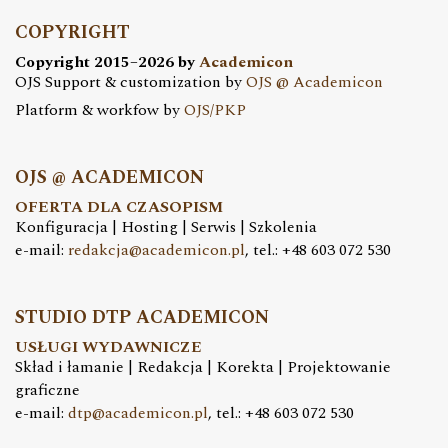
COPYRIGHT
Copyright 2015–2026 by
Academicon
OJS Support & customization by
OJS @ Academicon
Platform & workfow by
OJS/PKP
OJS @ ACADEMICON
OFERTA DLA CZASOPISM
Konfiguracja | Hosting | Serwis | Szkolenia
e-mail:
redakcja@academicon.pl
, tel.: +48 603 072 530
STUDIO DTP ACADEMICON
USŁUGI WYDAWNICZE
Skład i łamanie | Redakcja | Korekta | Projektowanie
graficzne
e-mail:
dtp@academicon.pl
, tel.: +48 603 072 530