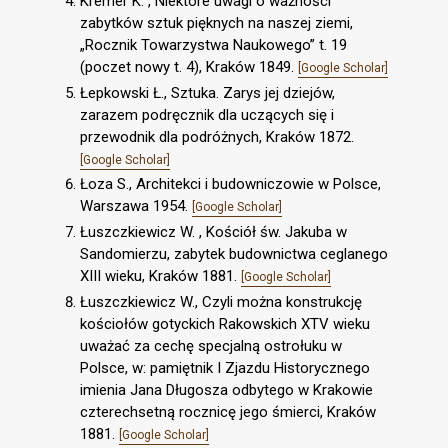
Kremer K. , Niektóre uwagi o ważności
zabytków sztuk pięknych na naszej ziemi,
„Rocznik Towarzystwa Naukowego” t. 19
(poczet nowy t. 4), Kraków 1849.
[Google Scholar]
Łepkowski Ł., Sztuka. Zarys jej dziejów,
zarazem podręcznik dla uczących się i
przewodnik dla podróżnych, Kraków 1872.
[Google Scholar]
Łoza S., Architekci i budowniczowie w Polsce,
Warszawa 1954.
[Google Scholar]
Łuszczkiewicz W. , Kościół św. Jakuba w
Sandomierzu, zabytek budownictwa ceglanego
XIII wieku, Kraków 1881.
[Google Scholar]
Łuszczkiewicz W., Czyli można konstrukcję
kościołów gotyckich Rakowskich XTV wieku
uważać za cechę specjalną ostrołuku w
Polsce, w: pamiętnik I Zjazdu Historycznego
imienia Jana Długosza odbytego w Krakowie
czterechsetną rocznicę jego śmierci, Kraków
1881.
[Google Scholar]