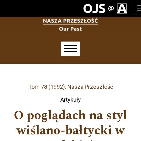
Przejdź do głównego menu
Przejdź do sekcji głównej
Przejdź do stopki
Main menu
Tom 78 (1992): Nasza Przeszłość
Artykuły
O poglądach na styl
wiślano-bałtycki w