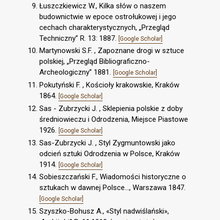
Łuszczkiewicz W., Kilka słów o naszem
budownictwie w epoce ostrołukowej i jego
cechach charakterystycznych, „Przegląd
Techniczny” R. 13: 1887.
[Google Scholar]
Martynowski S.F. , Zapoznane drogi w sztuce
polskiej, „Przegląd Bibliograficzno-
Archeologiczny” 1881.
[Google Scholar]
Pokutyński F. , Kościoły krakowskie, Kraków
1864.
[Google Scholar]
Sas - Zubrzycki J. , Sklepienia polskie z doby
średniowieczu i Odrodzenia, Miejsce Piastowe
1926.
[Google Scholar]
Sas-Zubrzycki J. , Styl Zygmuntowski jako
odcień sztuki Odrodzenia w Polsce, Kraków
1914.
[Google Scholar]
Sobieszczański F., Wiadomości historyczne o
sztukach w dawnej Polsce..., Warszawa 1847.
[Google Scholar]
Szyszko-Bohusz A., «Styl nadwiślański»,