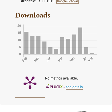
.Architekt” R. 11:1910.
[Google Scholar]
Downloads
No metrics available.
-
see details
Cover image