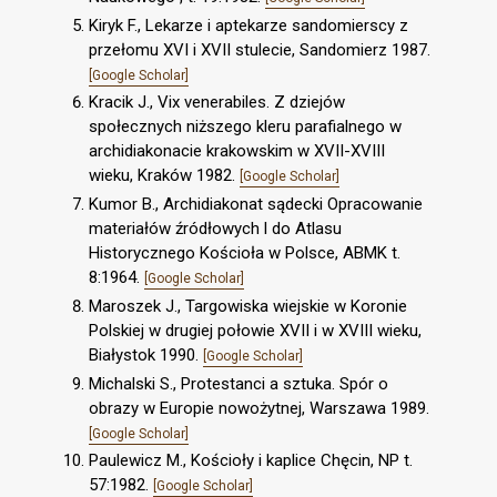
Kiryk F., Lekarze i aptekarze sandomierscy z
przełomu XVI i XVII stulecie, Sandomierz 1987.
[Google Scholar]
Kracik J., Vix venerabiles. Z dziejów
społecznych niższego kleru parafialnego w
archidiakonacie krakowskim w XVII-XVIII
wieku, Kraków 1982.
[Google Scholar]
Kumor B., Archidiakonat sądecki Opracowanie
materiałów źródłowych l do Atlasu
Historycznego Kościoła w Polsce, ABMK t.
8:1964.
[Google Scholar]
Maroszek J., Targowiska wiejskie w Koronie
Polskiej w drugiej połowie XVII i w XVIII wieku,
Białystok 1990.
[Google Scholar]
Michalski S., Protestanci a sztuka. Spór o
obrazy w Europie nowożytnej, Warszawa 1989.
[Google Scholar]
Paulewicz M., Kościoły i kaplice Chęcin, NP t.
57:1982.
[Google Scholar]