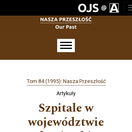
Przejdź do głównego menu
Przejdź do sekcji głównej
Przejdź do stopki
Main menu
Tom 84 (1995): Nasza Przeszłość
Artykuły
Szpitale w
województwie