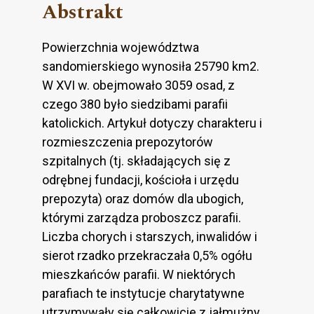
Abstrakt
Powierzchnia województwa
sandomierskiego wynosiła 25790 km2.
W XVI w. obejmowało 3059 osad, z
czego 380 było siedzibami parafii
katolickich. Artykuł dotyczy charakteru i
rozmieszczenia prepozytorów
szpitalnych (tj. składających się z
odrębnej fundacji, kościoła i urzędu
prepozyta) oraz domów dla ubogich,
którymi zarządza proboszcz parafii.
Liczba chorych i starszych, inwalidów i
sierot rzadko przekraczała 0,5% ogółu
mieszkańców parafii. W niektórych
parafiach te instytucje charytatywne
utrzymywały się całkowicie z jałmużny.