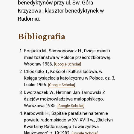
benedyktynów przy ul. Św. Góra
Krzyżowa i klasztor benedyktynek w
Radomiu.
Bibliografia
Bogucka M., Samsonowicz H., Dzieje miast i
mieszczaństwa w Polsce przedrozbiorowej,
Wrocław 1986.
[Google Scholar]
Chodzidło T., Kościół i kultura ludowa, w.
Księga tysiąclecia katolicyzmu w Polsce, cz. 3,
Lublin 1966.
[Google Scholar]
Dworzaczek W., Hetman Jan Tarnowski Z
dziejów możnowładztwa małopolskiego,
Warszawa 1985.
[Google Scholar]
Karbownik H., Szpitale parafialne na terenie
powiatu radomskiego w XV-XVIII w., „Biuletyn
Kwartalny Radomskiego Towarzystwa
Naukowego”, t. 19:1982.
[Google Scholar]